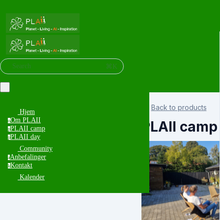
⌘K
Search
Back to products
Hjem
Om PLAII
o
PLAII camp
PLAII camp
p
PLAII day
p
Community
Anbefalinger
a
Kontakt
k
Kalender