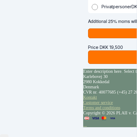
Privatpersoner
D
Additional 25% moms will
Price
DKK
19,500
Enter description here. Select 
Karlebovej 30
2980 Kokkedal
Denmark
CVR nr. 40077685
(+45) 27 2
Kontakt
Customer service
Terms and conditions
Copyright © 2026 PLAII v. Cæc