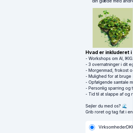
din glæde med and
Hvad er inkluderet i
- Workshops om AI, IKIGAI
- 3 overnatninger i dit 
- Morgenmad, frokost o
- Mulighed for at bruge 
- Opfølgende samtale med
- Personlig sparring og 
- Tid til at slappe af o
Sejler du med os? 🌊
Grib roret og tag fat i e
Virksomheder
DK