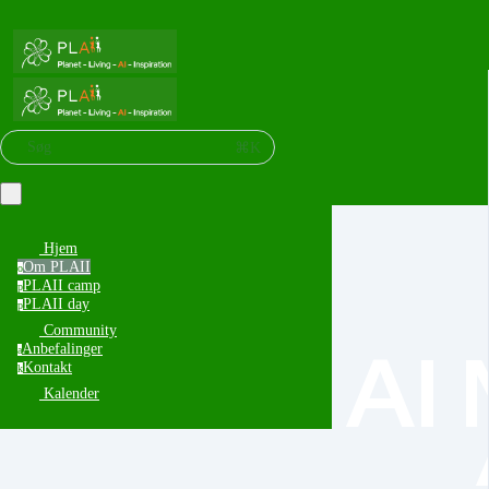
⌘K
Søg
Hjem
Om PLAII
o
PLAII camp
p
PLAII day
p
Community
AI
Anbefalinger
a
Kontakt
k
Kalender