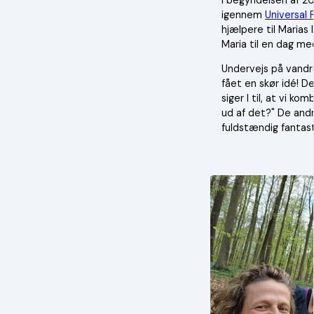
igennem
Universal 
hjælpere til Marias
Maria til en dag m
Undervejs på vandre
fået en skør idé! D
siger I til, at vi k
ud af det?" De andr
fuldstændig fantast