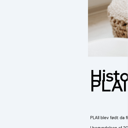
Hist
PLAI
PLAII blev født da
I begyndelsen af 2