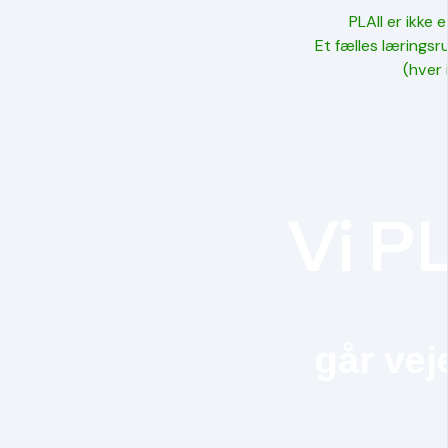
PLAII er ikke 
Et fælles læringsr
(hver 
Vi PL
går ve