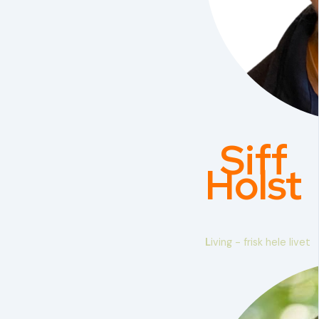
Siff
Holst
L
iving - frisk hele livet