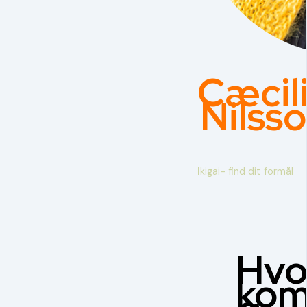
Cæcil
Nilss
I
kigai- find dit formål
Hvo
kom