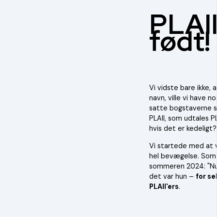
PLAI
født!
Vi vidste bare ikke, 
navn, ville vi have 
satte bogstaverne sig
PLAII, som udtales P
hvis det er kedeligt?
Vi startede med at væ
hel bevægelse. Som 
sommeren 2024: "Nu er
det var hun –
for se
PLAII'ers
.