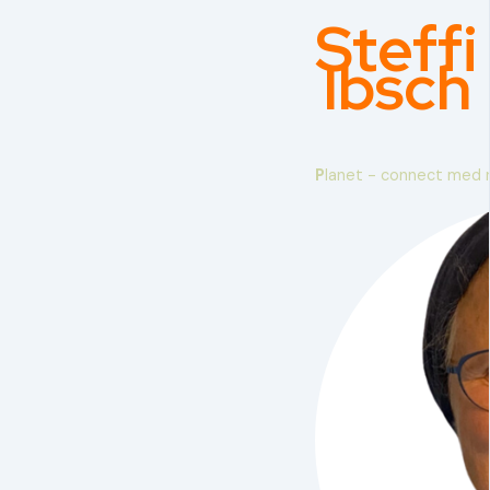
Steffi
Ibsch
P
lanet - connect med 