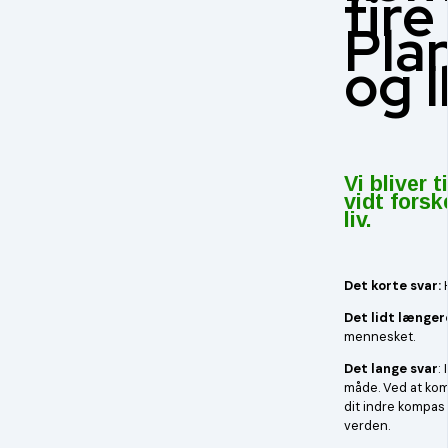
fir
P
la
og
I
Vi bliver 
vidt fors
liv.
Det korte svar:
H
Det lidt længere
mennesket.
Det lange svar
:
måde. Ved at kom
dit indre kompas 
verden.